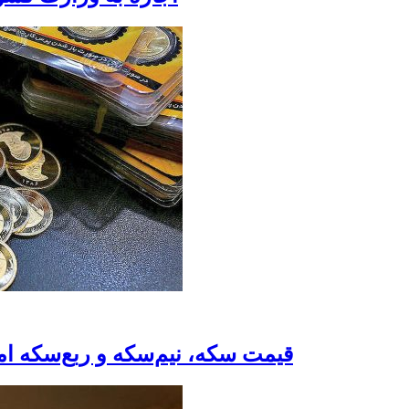
قیمت سکه، نیم‌سکه و ربع‌سکه امروز شنبه ۱۷ شهریور / سک