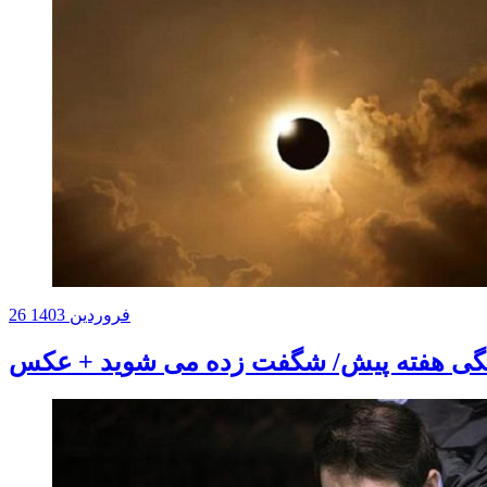
26 فروردین 1403
رفتگی هفته پیش/ شگفت زده می شوید + عکس