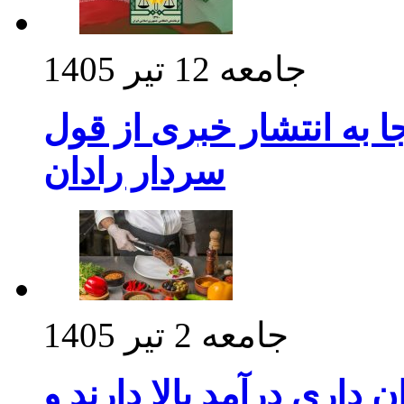
جامعه
12 تیر 1405
 به انتشار خبری از قول
سردار رادان
جامعه
2 تیر 1405
داری درآمد بالا دارند و