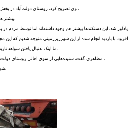
وی تصریح کرد: روستای دولت‌آباد در بخش کَروَن این شهرستان در پنج کیلومتری روستای “کُرد علیا” واقع است .
پیشتر هم یک شهر زیرزمینی مربوط به دوره اشکانی در آن شناسایی شده بود.
ما اینک بدنبال یافتن شواهد تاریخی و باستان شناسی مرتبط با قدمت هخامنشی این دستکندها هستیم.
مظاهری گفت: شنیده‌هایی از سوی اهالی روستای دولت‌آباد وجود دارد که راه‌های زیرزمینی دیگری هم بین روستاها وجود دارد .
شهرستان تیران و کَروَن در ۵۰ کیلومتری غرب استان اصفهان قرار دارد.