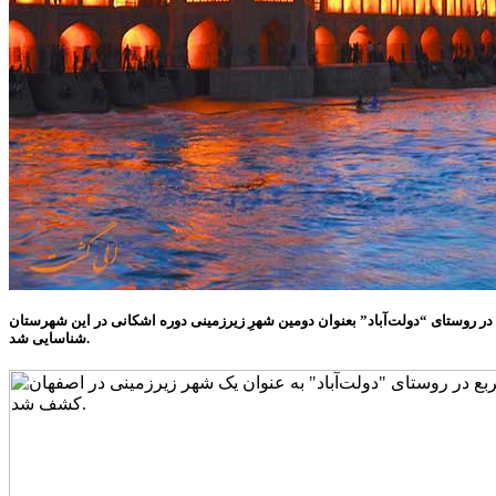
شگری و صنایع‌ دستی تیران و کَروَن از توابع اصفهان گفت: محوطه‌ای با مساحت بالغ‌ بر۱۰ هزار مترمربع در روستای “دولت‌آباد” بعنوان دومین شهرِ زیرزمینی دوره اشکانی در این شهرستان
شناسایی شد.