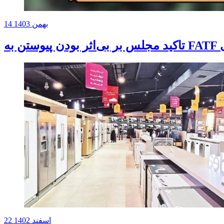
14 بهمن 1403
دی
22 اسفند 1402