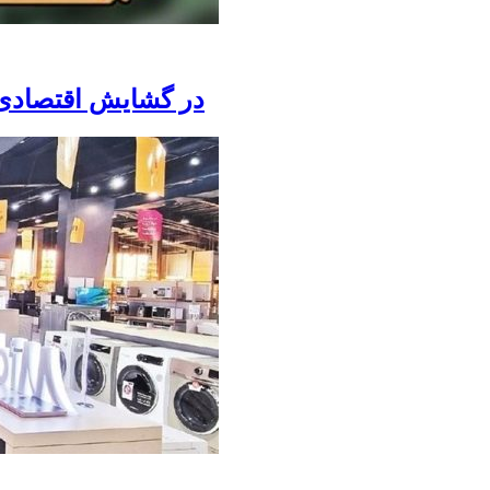
تاکید مجلس بر بی‌اثر بودن پیوستن به FATF در گشایش اقتصا