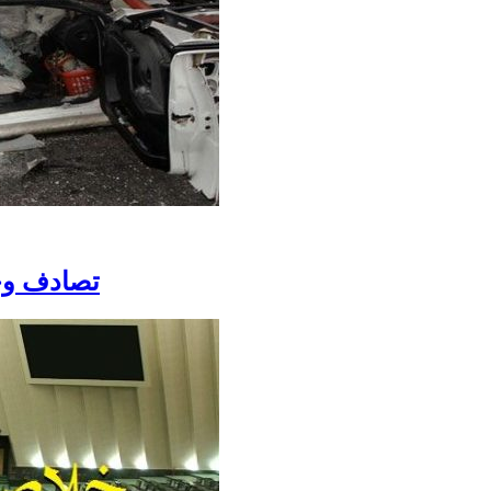
تصادف وحشتناک 