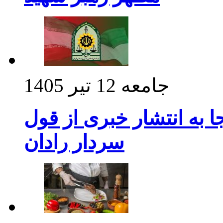
جامعه
12 تیر 1405
 به انتشار خبری از قول
سردار رادان