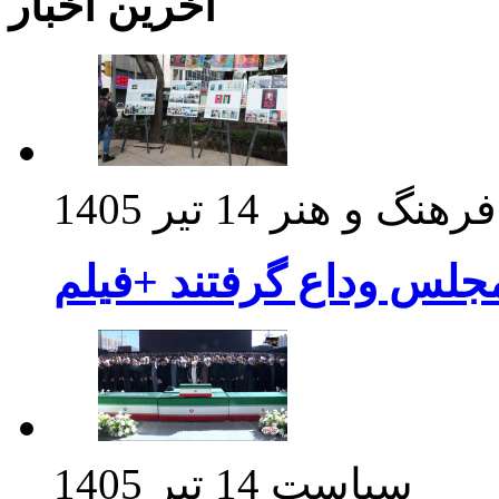
آخرین اخبار
فرهنگ و هنر
14 تیر 1405
مجلس وداع گرفتند +فیلم
سیاست
14 تیر 1405