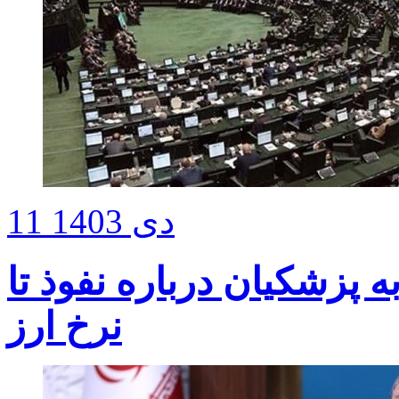
11 دی 1403
 پزشکیان درباره نفوذ تا
نرخ ارز