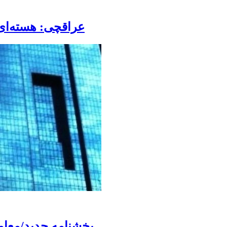
عراقچی: هسته‌ای 
بخشنامه جدید/معامل