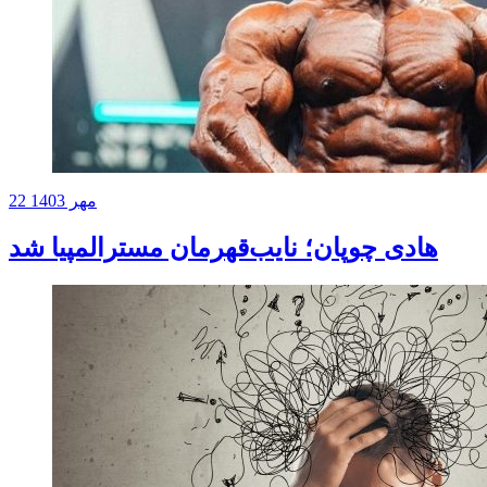
22 مهر 1403
هادی چوپان؛ نایب‌قهرمان مسترالمپیا شد