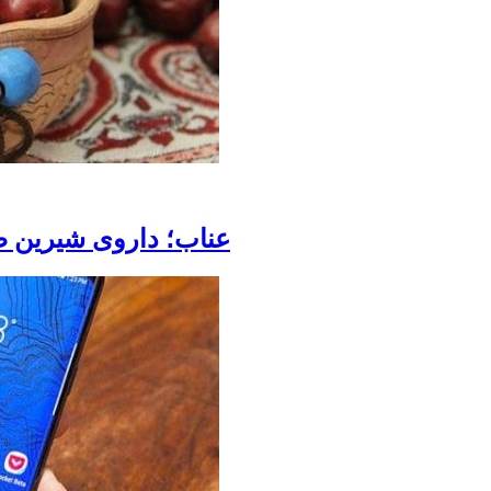
عناب؛ داروی شیرین طب