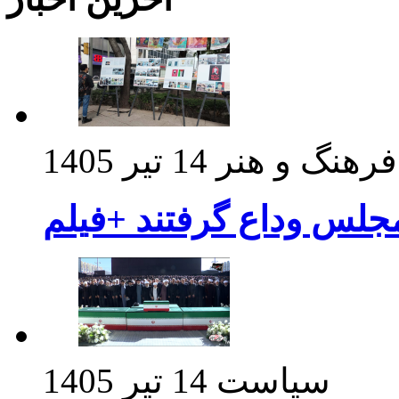
فرهنگ و هنر
14 تیر 1405
مجلس وداع گرفتند +فیلم
سیاست
14 تیر 1405