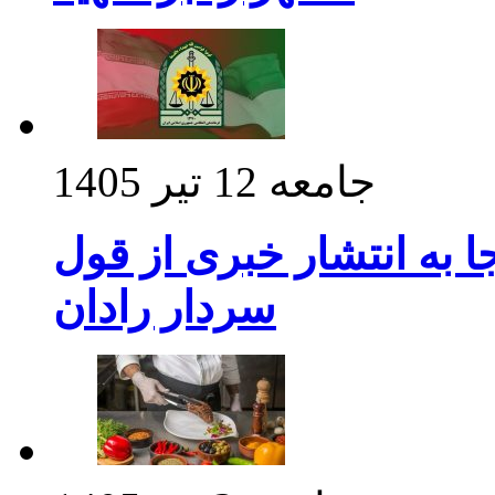
جامعه
12 تیر 1405
 به انتشار خبری از قول
سردار رادان