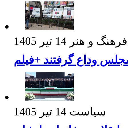
فرهنگ و هنر
14 تیر 1405
مجلس وداع گرفتند +فیلم
سیاست
14 تیر 1405