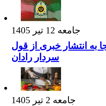
جامعه
12 تیر 1405
 به انتشار خبری از قول
سردار رادان
جامعه
2 تیر 1405