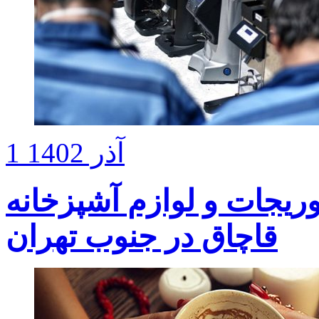
1 آذر 1402
یال بلوریجات و لوازم آشپزخانه
قاچاق در جنوب تهران