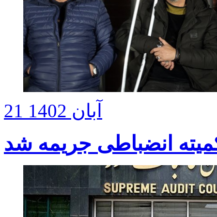
21 آبان 1402
میته انضباطی جریمه شد