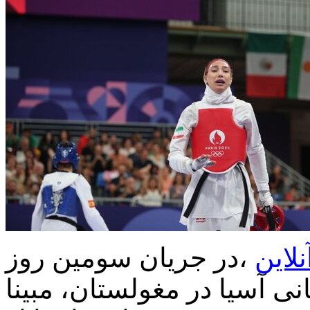
نلاین
،در جریان سومین روز
ی آسیا در مغولستان، مبینا