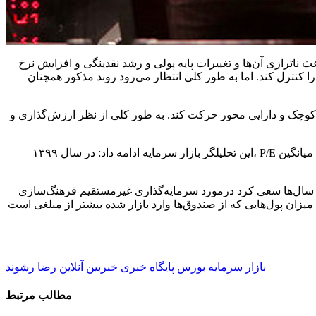
ناترازی آن‌ها و تغییرات پایه‌ پولی و رشد نقدینگی و افزایش نرخ
ا کنترل کند. اما به طور کلی انتظار می‌رود روند مذکور همچنان
. به طور کلی از نظر ارزش‌گذاری و P/E آینده‌نگر چهار فصل برای نمادهای بزرگ بازار اختلاف
این تحلیلگر بازار سرمایه ادامه داد: در سال ۱۳۹۹، P/E فوروارد بازار ۲۲ بود اما اکنون با توجه به چشم اندازی آتی اقتصاد، ۵.۵ تا ۶.۵ است. به صورت میانگین P/E فوروارد بازار برای چهار فصل آتی ۶.۷ تا ۷
 سال‌ها سعی کرد درمورد سرمایه‌گذاری غیرمستقیم فرهنگ‌سازی
میزان پول‌هایی که از صندوق‌ها وارد بازار شده بیشتر از مبلغی است
بازار سرمایه
بورس
پایگاه خبری خبربین آنلاین
رضا رشوند
مطالب مرتبط