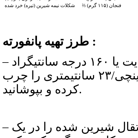
⅔ فنجان (۱۱۵ گرم)
شکلات نیمه شیرین (تیره) خرد شده
طرز تهیه پانفورته :
– فر را با دمای ۳۲۰ درجه فارنهایت یا ۱۶۰ درجه سانتیگراد
گرم کنید. یک قالب کمربندی ۹ اینچی/۲۳ سانتیمتری را چرب
کرده و بپوشانید.
– آجیل ها، انجیر و برش های پرتقال شیرین شده را در یک