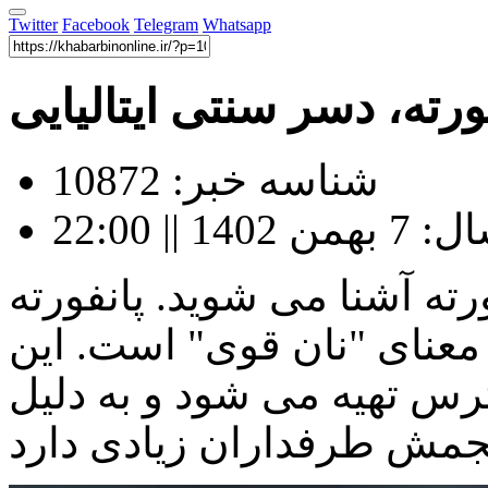
Twitter
Facebook
Telegram
Whatsapp
رته، دسر سنتی ایتالیایی
شناسه خبر: 10872
|| 22:00
شنا می شوید. پانفورته (Panforte) یک
معنای "نان قوی" است. این
ترس تهیه می شود و به دلیل