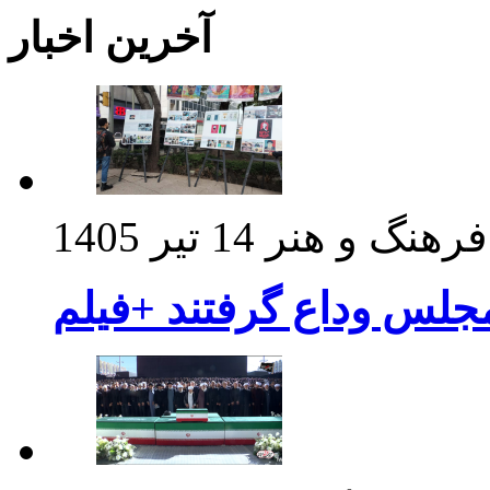
آخرین اخبار
فرهنگ و هنر
14 تیر 1405
مجلس وداع گرفتند +فیلم