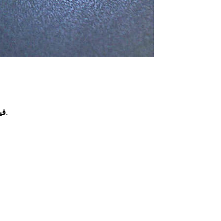
امامی به ۴۴,۱۰۰,۰۰۰ (چهل و چهار میلیون و یکصد هزار) تومان رسید که نسبت به ۳ روز پیش، افزایش ۰.۹۵ درصدی داشته است.
قی