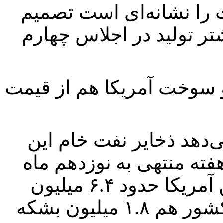
 را نشانه‌ای است تصمیم
تر تولید در اجلاس چهارم
سوخت آمریکا هم از قیمت
دهد ذخایر نفت خام این
شکه در هفته منتهی به نوزدهم ماه
مه کاهش یافته است. ذخایر بنزین آمریکا حدود ۶.۴ میلیون
بشکه و ذخایر میعانات گازی این کشور هم ۱.۸ میلیون بشکه