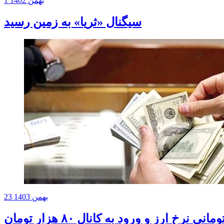
1 بهمن 1402
سیگنال «ثریا» به زمین رسید
23 بهمن 1403