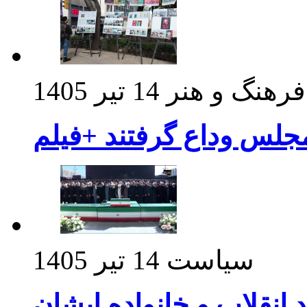
فرهنگ و هنر
14 تیر 1405
مجلس وداع گرفتند +فیلم
سیاست
14 تیر 1405
د انقلاب و خانواده ایشان