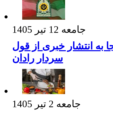
جامعه
12 تیر 1405
 به انتشار خبری از قول
سردار رادان
جامعه
2 تیر 1405