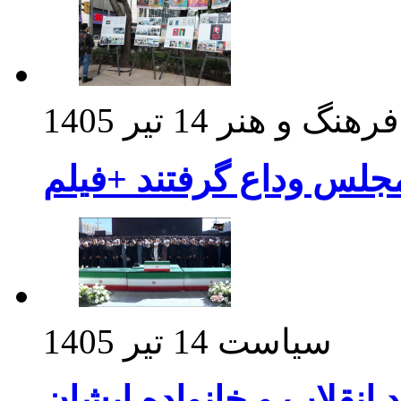
فرهنگ و هنر
14 تیر 1405
مجلس وداع گرفتند +فیلم
سیاست
14 تیر 1405
د انقلاب و خانواده ایشان