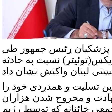
 پزشکیان رئیس جمهور طی
کس(توئیتر) نسبت به حادثه
ن تسلیت و همدردی خود را
شهادت و مجروح شدن هزاران
جمعی خائنانه که توسط رژیم