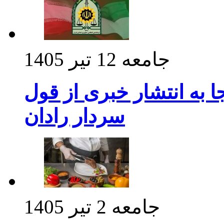
جامعه
12 تیر 1405
 به انتشار خبری از قول
سردار رادان
جامعه
2 تیر 1405