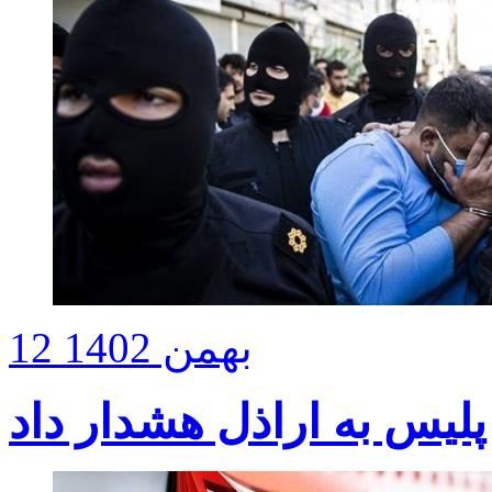
12 بهمن 1402
لیس به اراذل هشدار داد