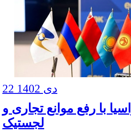
22 دی 1402
سیا با رفع موانع تجاری و
لجستیک