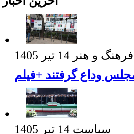
آخرین اخبار
فرهنگ و هنر
14 تیر 1405
مجلس وداع گرفتند +فیلم
سیاست
14 تیر 1405