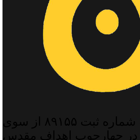
پایگاه خبری خبربین آنلاین به شماره ثبت ۸۹۱۵۵ از سوی
 در چهارچوب اهداف مقدس