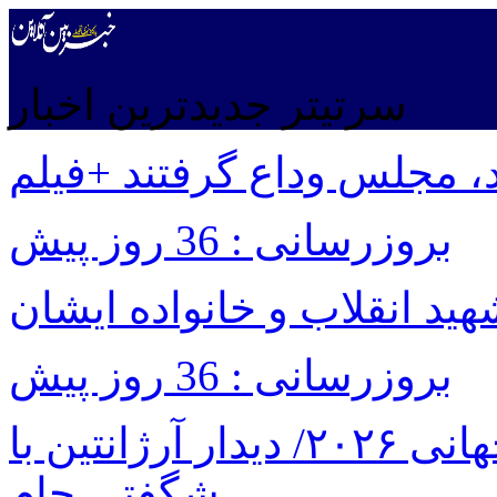
سرتیتر جدیدترین اخبار
، مجلس وداع گرفتند +فیلم
بروزرسانی : 36 روز پیش
شهید انقلاب و خانواده ایشان
بروزرسانی : 36 روز پیش
برنامه بازی های امشب جام جهانی ۲۰۲۶/ دیدار آرژانتین با
شگفتی جام