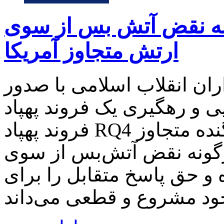
نه نقض آتش بس از سوی
ارتش متجاوز آمریکا
ان انقلاب اسلامی با صدور
 رهگیری یک فروند پهپاد MQ9، یک
فروند پهپاد RQ4 و جنگنده متجاوز F35 خبر داد و متذکر شد: ‌
رگونه نقض آتش‌بس از سوی
 و حق پاسخ متقابل را برای