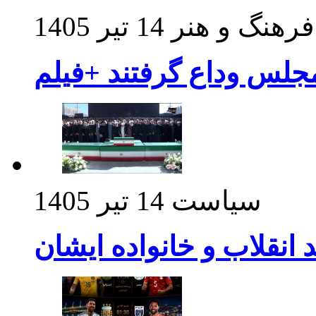
فرهنگ و هنر
14 تیر 1405
مجلس وداع گرفتند +فیلم
سیاست
14 تیر 1405
د انقلاب و خانواده ایشان